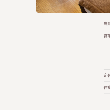
当
営
定
住